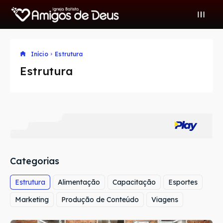
Buscar
Início
Estrutura
Estrutura
Buscar
Amigos de Deus
Uma Igreja onde cada membro é um Amigo!
WhatsApp IBAD
Categorias
Ministérios IBAD
Estrutura
Alimentação
Capacitação
Esportes
A Igreja
Marketing
Produção de Conteúdo
Viagens