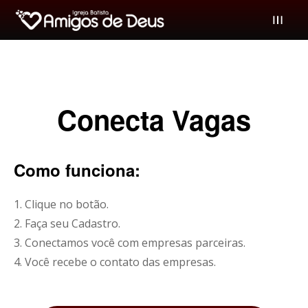
Buscar
Buscar
Amigos de Deus
Conecta Vagas
Uma Igreja onde cada membro é um Amigo!
Como funciona:
WhatsApp IBAD
1. Clique no botão.
Ministérios IBAD
2. Faça seu Cadastro.
3. Conectamos você com empresas parceiras.
A Igreja
4. Você recebe o contato das empresas.