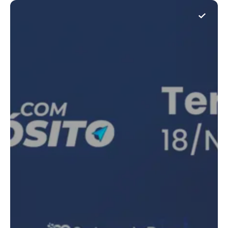
Buscar
Buscar
Amigos de Deus
Uma Igreja onde cada membro é um Amigo!
WhatsApp IBAD
Ministérios IBAD
A Igreja