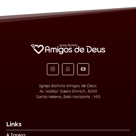
Buscar
Buscar
Amigos de Deus
Uma Igreja onde cada membro é um Amigo!
WhatsApp IBAD
Igreja Batista Amigos de Deus
Av. Waldyr Soeiro Emrich, 3043
Ministérios IBAD
Santa Helena, Belo Horizonte - MG
A Igreja
Links
A Igreja