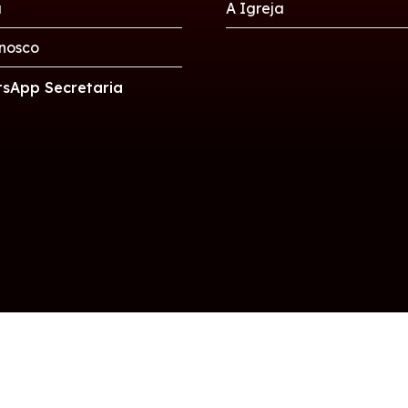
a
A Igreja
nosco
sApp Secretaria